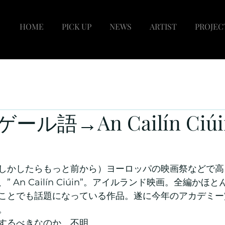
HOME
PICK UP
NEWS
ARTIST
PROJEC
ゲール語→An Cailín Ciúi
しかしたらもっと前から）ヨーロッパの映画祭などで高
 An Cailín Ciúin”。アイルランド映画。全編かほ
ことでも話題になっている作品。遂に今年のアカデミー
。
するべきなのか、不明。