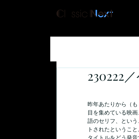
クラシックネクスト
230222／
昨年あたりから（も
目を集めている映画、”
語のセリフ、という
トされたということ
タイトルをどう発音