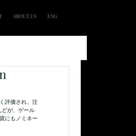
T
ABOUT US
ENG
n
く評価され、注
とんどが、ゲール
賞にもノミネー