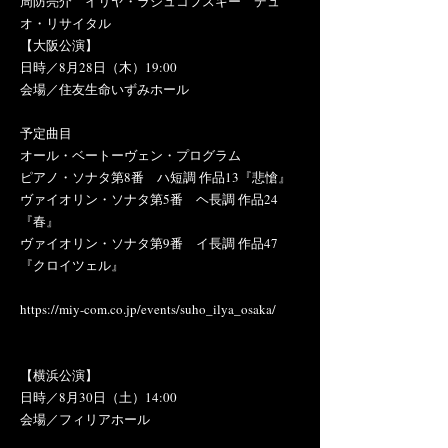
周防亮介 イリヤ・ラシュコフスキー デュ
オ・リサイタル
【大阪公演】
日時／8月28日（木）19:00
会場／住友生命いずみホール
予定曲目
オール・ベートーヴェン・プログラム
ピアノ・ソナタ第8番 ハ短調 作品13『悲愴』
ヴァイオリン・ソナタ第5番 ヘ長調 作品24
『春』
ヴァイオリン・ソナタ第9番 イ長調 作品47
『クロイツェル』
https://miy-com.co.jp/events/suho_ilya_osaka/
【横浜公演】
日時／8月30日（土）14:00
会場／フィリアホール